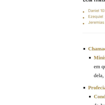
Daniel 10
Ezequiel
Jeremias
Chamad
Mini
em qu
dela,
Profeci
Cond