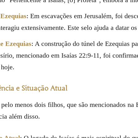
 Ezequias
: Em escavações em Jerusalém, foi desc
nteragiu extensivamente. Este selo ajuda a datar os
e Ezequias
: A construção do túnel de Ezequias pa
ssírio, mencionado em Isaías 22:9-11, foi confirm
 hoje.
ncia e Situação Atual
e pelo menos dois filhos, que são mencionados na B
ia além disso.
o Atual
: O legado de Isaías é mais espiritual do q