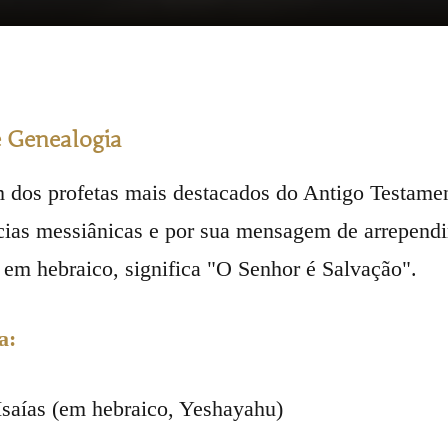
e Genealogia
m dos profetas mais destacados do Antigo Testamen
cias messiânicas e por sua mensagem de arrependi
em hebraico, significa "O Senhor é Salvação".
a:
 Isaías (em hebraico, Yeshayahu)