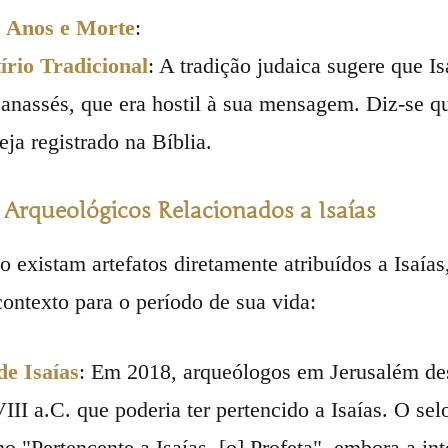
s Anos e Morte
:
írio Tradicional
: A tradição judaica sugere que Is
anassés, que era hostil à sua mensagem. Diz-se qu
eja registrado na Bíblia.
 Arqueológicos Relacionados a Isaías
 existam artefatos diretamente atribuídos a Isaía
ontexto para o período de sua vida:
de Isaías
: Em 2018, arqueólogos em Jerusalém des
III a.C. que poderia ter pertencido a Isaías. O se
o "Pertencente a Isaías, [o] Profeta", embora a in