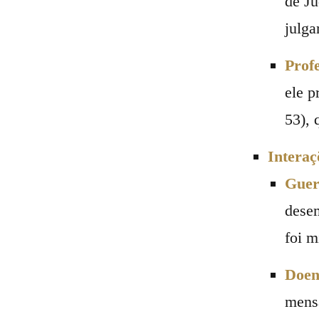
de Ju
julga
Prof
ele p
53), 
Interaç
Guer
desem
foi m
Doen
mensa