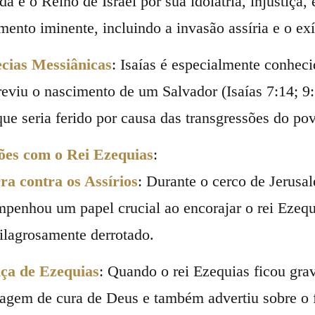
dá e o Reino de Israel por sua idolatria, injustiça,
mento iminente, incluindo a invasão assíria e o exí
ecias Messiânicas
: Isaías é especialmente conhec
reviu o nascimento de um Salvador (Isaías 7:14; 9:
que seria ferido por causa das transgressões do po
ões com o Rei Ezequias
:
ra contra os Assírios
: Durante o cerco de Jerusal
penhou um papel crucial ao encorajar o rei Ezequi
ilagrosamente derrotado.
ça de Ezequias
: Quando o rei Ezequias ficou gra
gem de cura de Deus e também advertiu sobre o fu