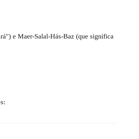
ará") e Maer-Salal-Hás-Baz (que significa
s: