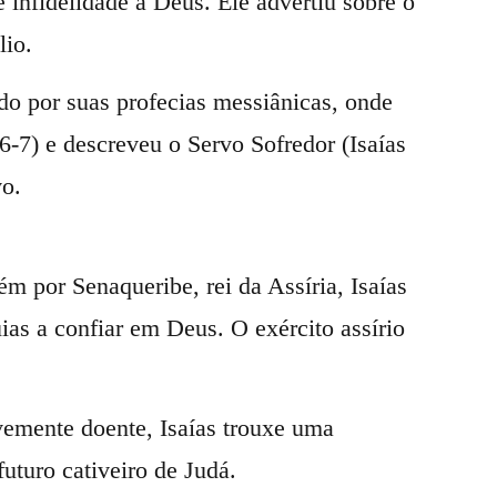
 e infidelidade a Deus. Ele advertiu sobre o
lio.
ido por suas profecias messiânicas, onde
6-7) e descreveu o Servo Sofredor (Isaías
vo.
ém por Senaqueribe, rei da Assíria, Isaías
as a confiar em Deus. O exército assírio
vemente doente, Isaías trouxe uma
turo cativeiro de Judá.