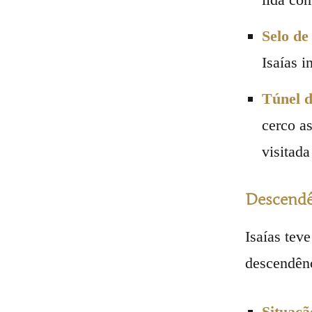
Selo de
Isaías i
Túnel d
cerco a
visitada
Descendê
Isaías tev
descendênc
Situaçã