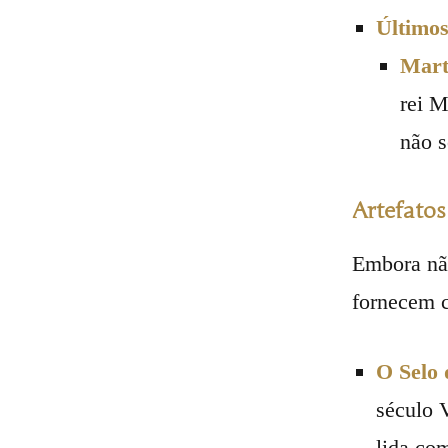
Último
Mart
rei M
não s
Artefatos
Embora não
fornecem c
O Selo 
século V
lida com