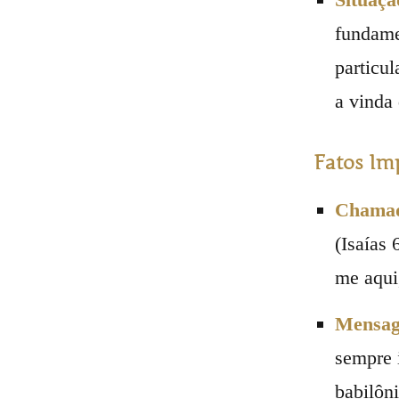
fundame
particu
a vinda 
Fatos Imp
Chamado
(Isaías
me aqui
Mensag
sempre 
babilôn