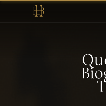
Que
Bio
T