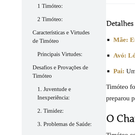
1 Timóteo:
2 Timóteo:
Detalhes 
Características e Virtudes
Mãe:
E
de Timóteo
Principais Virtudes:
Avó:
Ló
Desafios e Provações de
Pai:
Um 
Timóteo
Timóteo f
1. Juventude e
Inexperiência:
preparou p
2. Timidez:
O Cha
3. Problemas de Saúde:
Timóteo c