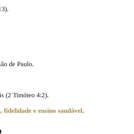
13).
são de Paulo.
s (2 Timóteo 4:2).
ã, fidelidade e ensino saudável
.
o