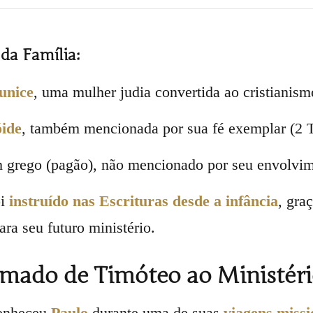
da Família:
unice
, uma mulher judia convertida ao cristianism
ide
, também mencionada por sua fé exemplar (2 T
grego (pagão), não mencionado por seu envolvim
oi
instruído nas Escrituras desde a infância
, gra
ara seu futuro ministério.
mado de Timóteo ao Ministér
onheceu
Paulo
durante uma de suas
viagens missi