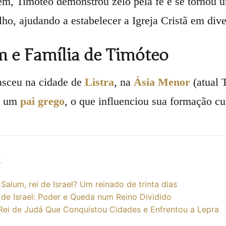
m, Timóteo demonstrou zelo pela fé e se tornou 
ho, ajudando a estabelecer a Igreja Cristã em dive
 e Família de Timóteo
asceu na cidade de
Listra
, na
Ásia Menor
(atual 
e um
pai grego
, o que influenciou sua formação cul
s
Salum, rei de Israel? Um reinado de trinta dias
 de Israel: Poder e Queda num Reino Dividido
 Rei de Judá Que Conquistou Cidades e Enfrentou a Lepra