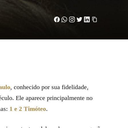
aulo
, conhecido por sua fidelidade,
século. Ele aparece principalmente no
nas:
1 e 2 Timóteo
.