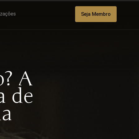
lizações
Seja Membro
o? A
a de
ia