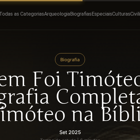
Todas as Categorias
Arqueologia
Biografias
Especiais
Culturas
Civi
Biografia
m Foi Timóte
grafia Complet
imóteo na Bíbl
Set 2025