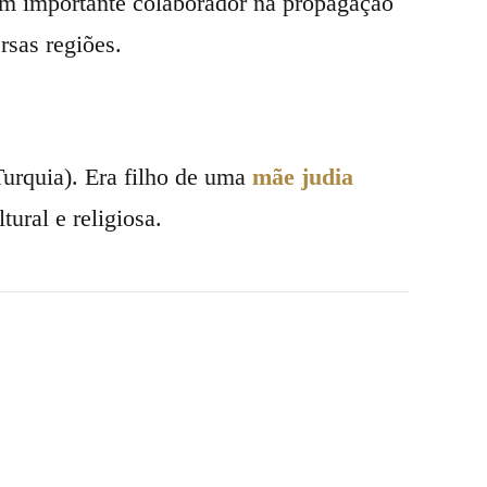
um importante colaborador na propagação
rsas regiões.
Turquia). Era filho de uma
mãe judia
tural e religiosa.