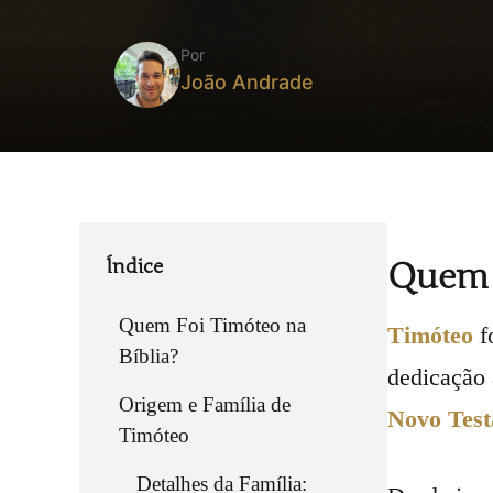
Por
João Andrade
Índice
Quem F
Quem Foi Timóteo na
Timóteo
f
Bíblia?
dedicação 
Origem e Família de
Novo Tes
Timóteo
Detalhes da Família: