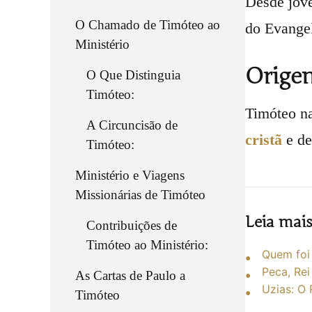
Desde jove
O Chamado de Timóteo ao
do Evangel
Ministério
Origem
O Que Distinguia
Timóteo:
Timóteo n
A Circuncisão de
cristã
e d
Timóteo:
Ministério e Viagens
Missionárias de Timóteo
Leia mai
Contribuições de
Timóteo ao Ministério:
Quem foi 
Peca, Rei
As Cartas de Paulo a
Uzias: O
Timóteo