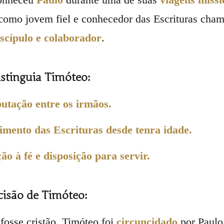
como jovem fiel e conhecedor das Escrituras cham
iscípulo e colaborador
.
stinguia Timóteo:
utação entre os irmãos.
mento das Escrituras desde tenra idade.
ão à fé e disposição para servir.
cisão de Timóteo:
fosse cristão, Timóteo foi
circuncidado
por Paulo 