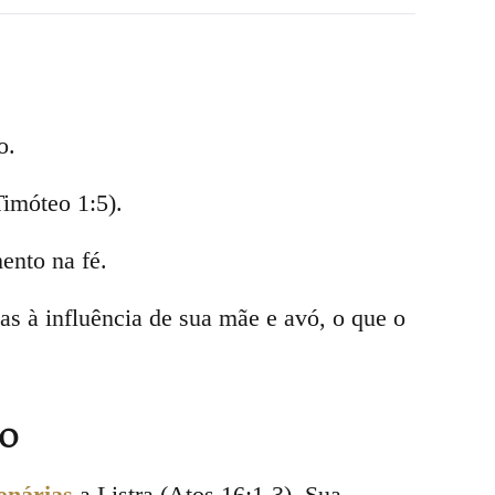
o.
imóteo 1:5).
ento na fé.
ças à influência de sua mãe e avó, o que o
io
onárias
a Listra (Atos 16:1-3). Sua