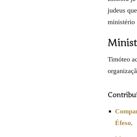
judeus que
ministério
Minist
Timóteo a
organizaçã
Contribui
Compan
Éfeso
.