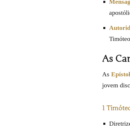
Mensage
apostóli
Autorid
Timóteo
As Car
As
Epísto
jovem disc
1 Timóteo
Diretriz