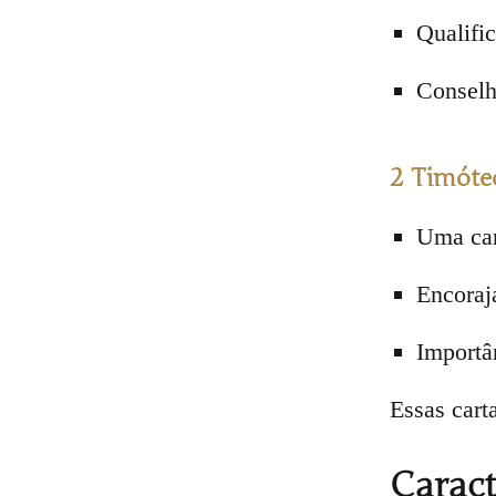
Qualific
Conselh
2 Timóte
Uma car
Encoraj
Importâ
Essas cart
Caract