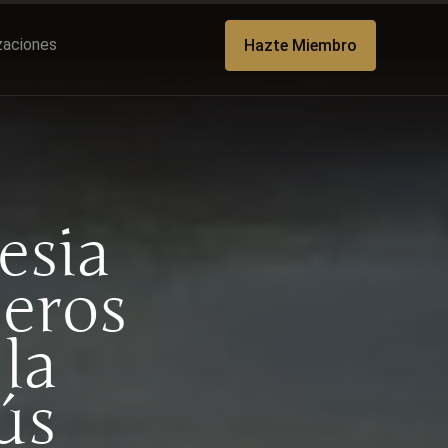
izaciones
Hazte Miembro
esia
meros
la
ús