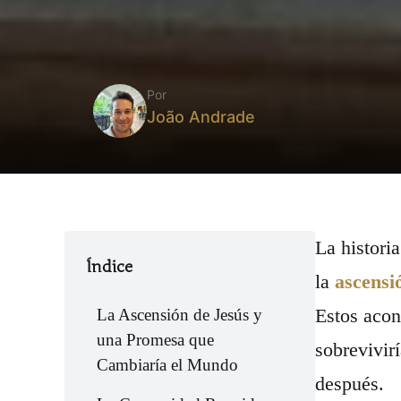
Por
João Andrade
La histori
Índice
la
ascensió
Estos acon
La Ascensión de Jesús y
una Promesa que
sobrevivir
Cambiaría el Mundo
después.