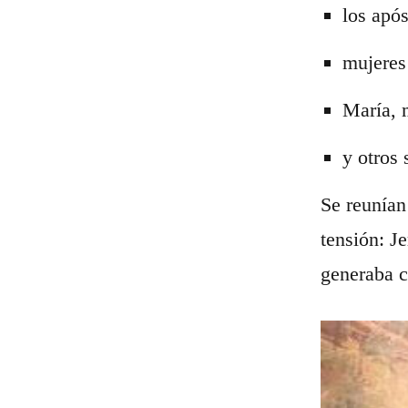
los após
mujeres 
María, 
y otros 
Se reunían
tensión: J
generaba c