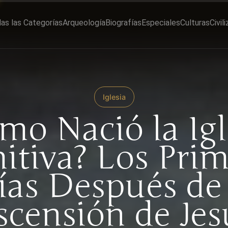
as las Categorías
Arqueología
Biografías
Especiales
Culturas
Civil
Iglesia
mo Nació la Igl
itiva? Los Pri
ías Después de 
scensión de Jes