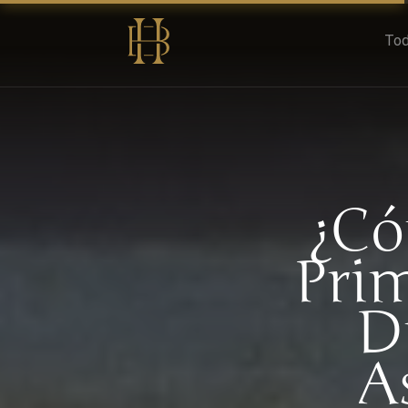
Tod
¿Có
Prim
D
A