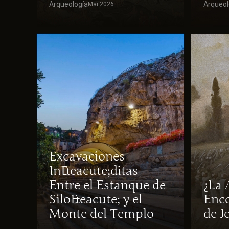
Arqueología
Arqueol
Mai 2026
Excavaciones
In&eacute;ditas
Entre el Estanque de
¿La 
Silo&eacute; y el
Enco
Monte del Templo
de J