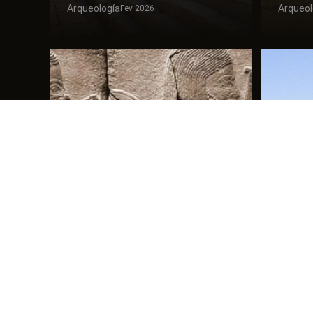
Arqueología
Arqueol
Fev 2026
¿Cómo Confirma la
Arqueología el Libro
Mont
del Génesis?
Está