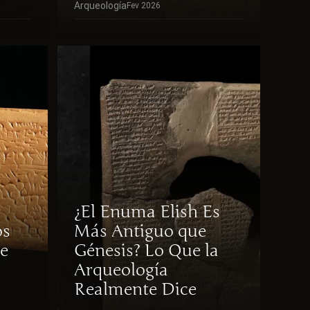
Arqueología
Fev 2026
¿El Enuma Elish Es
os
Más Antiguo que
e
Génesis? Lo Que la
Arqueología
Realmente Dice