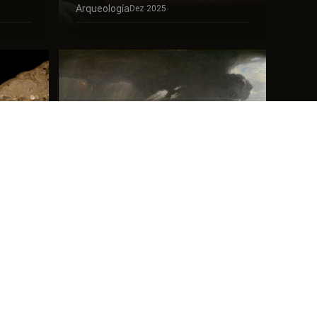
Arqueología
Dez 2025
Descubrimientos
as
Arqueológicos Sobre
a?
Gibeón