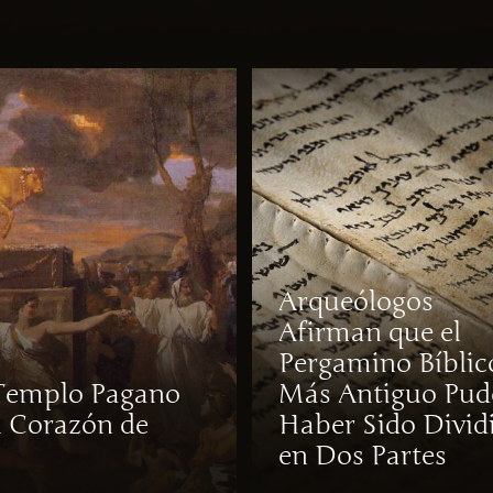
Arqueólogos
Afirman que el
Pergamino Bíblic
Templo Pagano
Más Antiguo Pud
l Corazón de
Haber Sido Divid
á
en Dos Partes