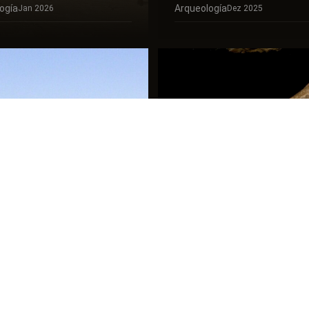
ogía
Arqueología
Jan 2026
Dez 2025
¿Josué Está
e Sinaí: ¿Dónde
Mencionado en l
 Realmente?
Cartas de Amarn