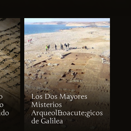
o
Los Dos Mayores
o
Misterios
ido
Arqueol&oacute;gicos
de Galilea