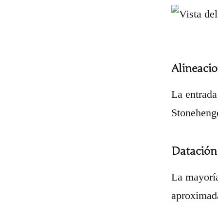
Alineaci
La entrada
Stonehenge
Datación
La mayoría
aproximad