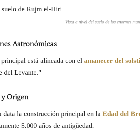
Vista a nivel del suelo de los enormes mur
ones Astronómicas
 principal está alineada con el
amanecer del solst
 del Levante."
 y Origen
 data la construcción principal en la
Edad del Bro
amente 5.000 años de antigüedad.