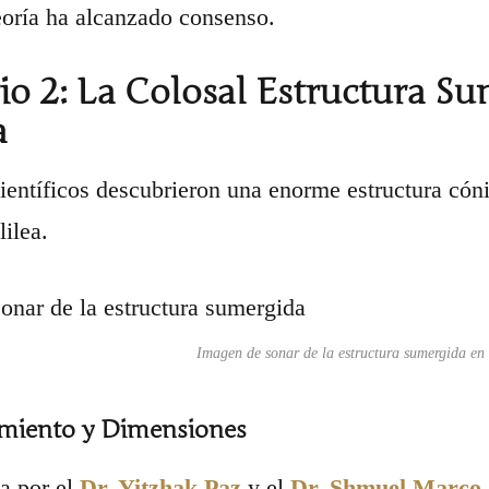
oría ha alcanzado consenso.
io 2: La Colosal Estructura Su
a
científicos descubrieron una enorme estructura cóni
ilea.
Imagen de sonar de la estructura sumergida en
miento y Dimensiones
a por el
Dr. Yitzhak Paz
y el
Dr. Shmuel Marco