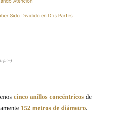
tando Atención
ber Sido Dividido en Dos Partes
Refaim)
menos
cinco anillos concéntricos
de
adamente
152 metros de diámetro
.