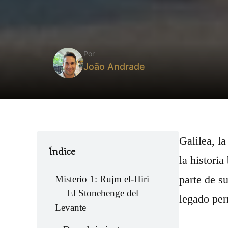
Por
João Andrade
Galilea, l
Índice
la histori
parte de s
Misterio 1: Rujm el-Hiri
— El Stonehenge del
legado per
Levante