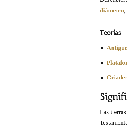
diámetro
,
Teorías
Antigu
Platafo
Criader
Signif
Las tierra
Testamento