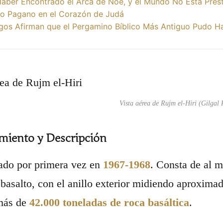
Haber Encontrado el Arca de Noé, y el Mundo No Está Pres
o Pagano en el Corazón de Judá
gos Afirman que el Pergamino Bíblico Más Antiguo Pudo Ha
Vista aérea de Rujm el-Hiri (Gilgal 
miento y Descripción
do por primera vez en
1967-1968
. Consta de al 
 basalto, con el anillo exterior midiendo aproxim
más de
42.000 toneladas de roca basáltica
.