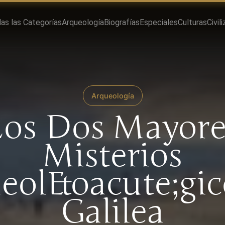
as las Categorías
Arqueología
Biografías
Especiales
Culturas
Civil
Arqueología
Los Dos Mayore
Misterios
eol&oacute;gic
Galilea