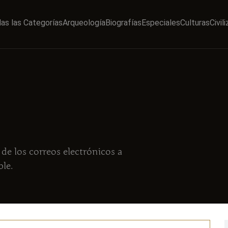
as las Categorías
Arqueología
Biografías
Especiales
Culturas
Civil
de los correos electrónicos a
le.