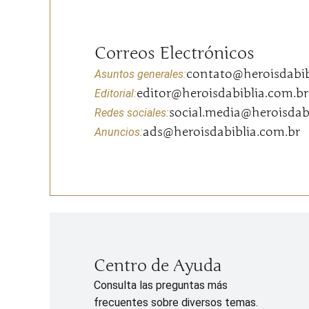
Correos Electrónicos
contato@heroisdabib
Asuntos generales:
editor@heroisdabiblia.com.br
Editorial:
social.media@heroisdab
Redes sociales:
ads@heroisdabiblia.com.br
Anuncios:
Centro de Ayuda
Consulta las preguntas más
frecuentes sobre diversos temas.