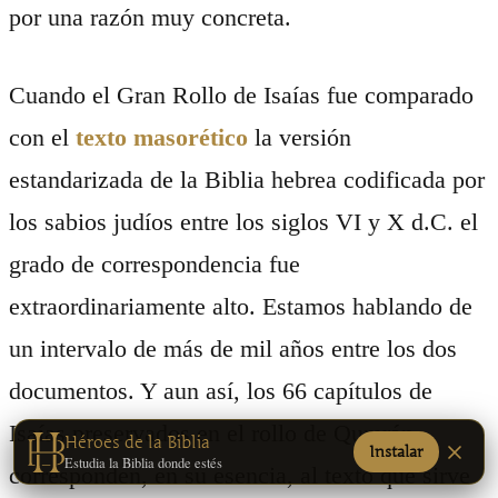
por una razón muy concreta.
Cuando el Gran Rollo de Isaías fue comparado
con el
texto masorético
la versión
estandarizada de la Biblia hebrea codificada por
los sabios judíos entre los siglos VI y X d.C. el
grado de correspondencia fue
extraordinariamente alto. Estamos hablando de
un intervalo de más de mil años entre los dos
documentos. Y aun así, los 66 capítulos de
Isaías preservados en el rollo de Qumrán
Héroes de la Biblia
Instalar
Estudia la Biblia donde estés
corresponden, en su esencia, al texto que sirve