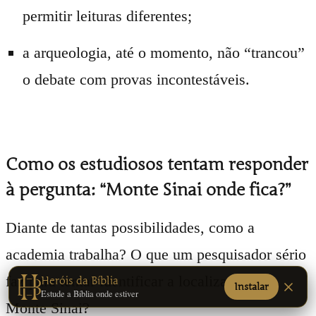
permitir leituras diferentes;
a arqueologia, até o momento, não “trancou”
o debate com provas incontestáveis.
Como os estudiosos tentam responder
à pergunta: “Monte Sinai onde fica?”
Diante de tantas possibilidades, como a
academia trabalha? O que um pesquisador sério
faz para tentar identificar a localização do
Heróis da Bíblia
Instalar
Estude a Bíblia onde estiver
Monte Sinai?